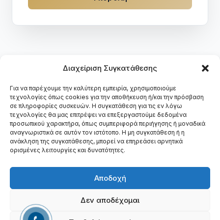
Διαχείριση Συγκατάθεσης
Για να παρέχουμε την καλύτερη εμπειρία, χρησιμοποιούμε
τεχνολογίες όπως cookies για την αποθήκευση ή/και την πρόσβαση
DMM
.
gr
σε πληροφορίες συσκευών. Η συγκατάθεση για τις εν λόγω
τεχνολογίες θα μας επιτρέψει να επεξεργαστούμε δεδομένα
προσωπικού χαρακτήρα, όπως συμπεριφορά περιήγησης ή μοναδικά
Ψηφιακό Marketing Agency — Κατασκευή ιστοσελίδων,
αναγνωριστικά σε αυτόν τον ιστότοπο. Η μη συγκατάθεση ή η
SEO, Google Ads & Social Media στη Θεσσαλονίκη.
ανάκληση της συγκατάθεσης, μπορεί να επηρεάσει αρνητικά
Υπηρεσίες
Έργα
Διαδικασία
Επικοινωνία
ορισμένες λειτουργίες και δυνατότητες.
Αποδοχή
DMM.gr — Ψηφιακό Marketing Agency, Θεσσαλονίκη, Ελλάδα ·
Δεν αποδέχομαι
231 511 2295
·
info@dmm.gr