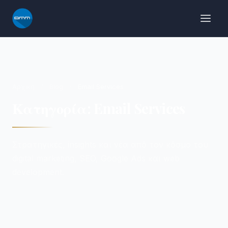
Μετάβαση
στο
περιεχόμενο
Αρχική
/
Blog
/
Email Services
Κατηγορία: Email Services
Στρατηγικές, insights και νέα από τον κόσμο του
digital marketing, SEO, Google Ads και web
development.