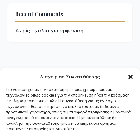
Recent Comments
Χωρίς σχόλια για εμφάνιση.
Διαχείριση Συγκατάθεσης
Για να παρέχουμε την καλύτερη εμπειρία, χρησιμοποιούμε
τεχνολογίες όπως cookies για την αποθήκευση ή/και την πρόσβαση
DMM
.
gr
σε πληροφορίες συσκευών. Η συγκατάθεση για τις εν λόγω
τεχνολογίες θα μας επιτρέψει να επεξεργαστούμε δεδομένα
προσωπικού χαρακτήρα, όπως συμπεριφορά περιήγησης ή μοναδικά
Ψηφιακό Marketing Agency — Κατασκευή ιστοσελίδων,
αναγνωριστικά σε αυτόν τον ιστότοπο. Η μη συγκατάθεση ή η
SEO, Google Ads & Social Media στη Θεσσαλονίκη.
ανάκληση της συγκατάθεσης, μπορεί να επηρεάσει αρνητικά
Υπηρεσίες
Έργα
Διαδικασία
Επικοινωνία
ορισμένες λειτουργίες και δυνατότητες.