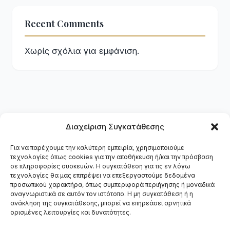
Recent Comments
Χωρίς σχόλια για εμφάνιση.
Διαχείριση Συγκατάθεσης
Για να παρέχουμε την καλύτερη εμπειρία, χρησιμοποιούμε
τεχνολογίες όπως cookies για την αποθήκευση ή/και την πρόσβαση
DMM
.
gr
σε πληροφορίες συσκευών. Η συγκατάθεση για τις εν λόγω
τεχνολογίες θα μας επιτρέψει να επεξεργαστούμε δεδομένα
προσωπικού χαρακτήρα, όπως συμπεριφορά περιήγησης ή μοναδικά
Ψηφιακό Marketing Agency — Κατασκευή ιστοσελίδων,
αναγνωριστικά σε αυτόν τον ιστότοπο. Η μη συγκατάθεση ή η
SEO, Google Ads & Social Media στη Θεσσαλονίκη.
ανάκληση της συγκατάθεσης, μπορεί να επηρεάσει αρνητικά
Υπηρεσίες
Έργα
Διαδικασία
Επικοινωνία
ορισμένες λειτουργίες και δυνατότητες.