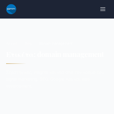
Μετάβαση
στο
περιεχόμενο
Αρχική
/
Blog
/
domain management
Ετικέτα: domain management
Στρατηγικές, insights και νέα από τον κόσμο του
digital marketing, SEO, Google Ads και web
development.