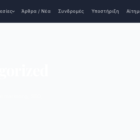
εσίες
Άρθρα / Νέα
Συνδρομές
Υποστήριξη
Αίτημ
gorized
al marketing, SEO,