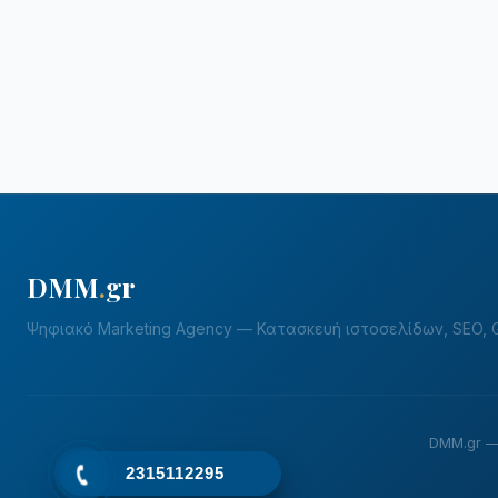
DMM
.
gr
Ψηφιακό Marketing Agency — Κατασκευή ιστοσελίδων, SEO, G
DMM.gr —
2315112295