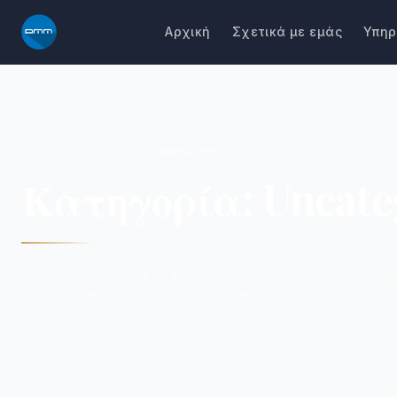
Μετάβαση
Αρχική
Σχετικά με εμάς
Υπηρ
στο
περιεχόμενο
Αρχική
/
Blog
/
Uncategorized
Κατηγορία: Uncate
Στρατηγικές, insights και νέα από τον κόσμο του digit
Google Ads και web development.