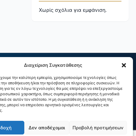
Χωρίς σχόλια για εμφάνιση.
Διαχείριση Συγκατάθεσης
έχουμε την καλύτερη εμπειρία, χρησιμοποιούμε τεχνολογίες όπως
Υπηρεσίες
Έργα
Διαδικασία
Επικοινωνία
α την αποθήκευση ή/και την πρόσβαση σε πληροφορίες συσκευών. Η
η για τις εν λόγω τεχνολογίες θα μας επιτρέψει να επεξεργαστούμε
ροσωπικού χαρακτήρα, όπως συμπεριφορά περιήγησης ή μοναδικά
ικά σε αυτόν τον ιστότοπο. Η μη συγκατάθεση ή η ανάκληση της
ης, μπορεί να επηρεάσει αρνητικά ορισμένες λειτουργίες και
ς.
fo@dmm.gr
οδοχή
Δεν αποδέχομαι
Προβολή προτιμήσεων