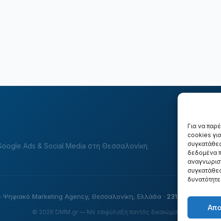
Για να παρ
cookies γι
συγκατάθεσ
oogle Ads & Social Media στη Θεσσαλονίκη.
δεδομένα π
αναγνωριστ
συγκατάθεσ
δυνατότητε
 Ψηφιακό Marketing Agency, Θεσσαλονίκη, Ελλάδα ·
231 511 2295
·
in
Απ
© 2026 DMM.gr — Με επιφύλαξη παντός δικαιώματος.