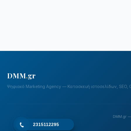
DMM
.
gr
Ψηφιακό Marketing Agency — Κατασκευή ιστοσελίδων, SEO, G
DMM.gr —
2315112295