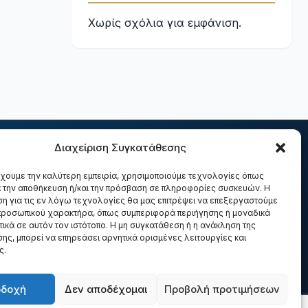
Χωρίς σχόλια για εμφάνιση.
Διαχείριση Συγκατάθεσης
έχουμε την καλύτερη εμπειρία, χρησιμοποιούμε τεχνολογίες όπως
Υπηρεσίες
Έργα
Διαδικασία
Επικοινωνία
α την αποθήκευση ή/και την πρόσβαση σε πληροφορίες συσκευών. Η
η για τις εν λόγω τεχνολογίες θα μας επιτρέψει να επεξεργαστούμε
ροσωπικού χαρακτήρα, όπως συμπεριφορά περιήγησης ή μοναδικά
ικά σε αυτόν τον ιστότοπο. Η μη συγκατάθεση ή η ανάκληση της
ης, μπορεί να επηρεάσει αρνητικά ορισμένες λειτουργίες και
ς.
fo@dmm.gr
οδοχή
Δεν αποδέχομαι
Προβολή προτιμήσεων