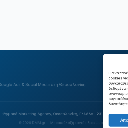
Για να παρ
cookies γι
συγκατάθεσ
oogle Ads & Social Media στη Θεσσαλονίκη.
δεδομένα π
αναγνωριστ
συγκατάθεσ
δυνατότητε
 Ψηφιακό Marketing Agency, Θεσσαλονίκη, Ελλάδα ·
231 511 2295
·
in
Απ
© 2026 DMM.gr — Με επιφύλαξη παντός δικαιώματος.