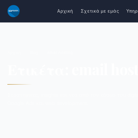
Μετάβαση
Αρχική
Σχετικά με εμάς
Υπηρ
στο
περιεχόμενο
Αρχική
/
Blog
/
email hosting
Ετικέτα: email hos
Στρατηγικές, insights και νέα από τον κόσμο του digit
Google Ads και web development.