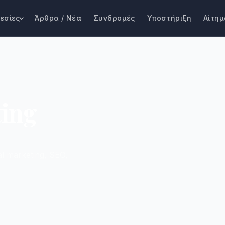
εσίες
Άρθρα / Νέα
Συνδρομές
Υποστήριξη
Αίτημ
ting
al marketing, SEO,