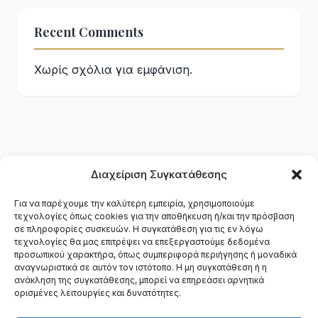
Recent Comments
Χωρίς σχόλια για εμφάνιση.
Διαχείριση Συγκατάθεσης
Για να παρέχουμε την καλύτερη εμπειρία, χρησιμοποιούμε
τεχνολογίες όπως cookies για την αποθήκευση ή/και την πρόσβαση
DMM
.
gr
σε πληροφορίες συσκευών. Η συγκατάθεση για τις εν λόγω
τεχνολογίες θα μας επιτρέψει να επεξεργαστούμε δεδομένα
προσωπικού χαρακτήρα, όπως συμπεριφορά περιήγησης ή μοναδικά
Ψηφιακό Marketing Agency — Κατασκευή ιστοσελίδων,
αναγνωριστικά σε αυτόν τον ιστότοπο. Η μη συγκατάθεση ή η
SEO, Google Ads & Social Media στη Θεσσαλονίκη.
ανάκληση της συγκατάθεσης, μπορεί να επηρεάσει αρνητικά
Υπηρεσίες
Έργα
Διαδικασία
Επικοινωνία
ορισμένες λειτουργίες και δυνατότητες.