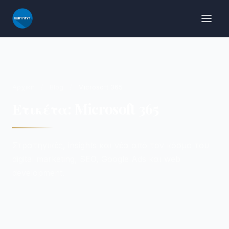
Μετάβαση
στο
περιεχόμενο
Αρχική
/
Blog
/
Microsoft 365
Ετικέτα: Microsoft 365
Στρατηγικές, insights και νέα από τον κόσμο του
digital marketing, SEO, Google Ads και web
development.